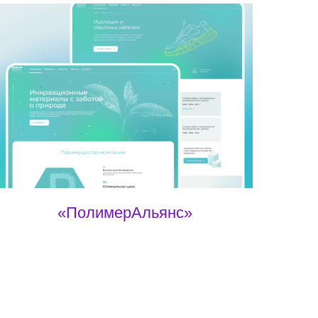
«ПолимерАльянс»