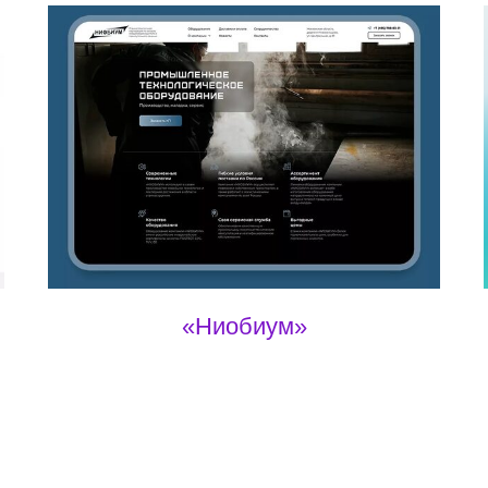
«
Ниобиум
»