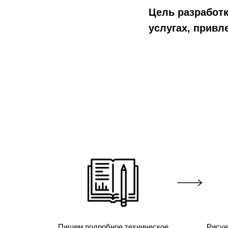
Цель разработ
услугах, привл
Пишем подробное техническое
Рисуе