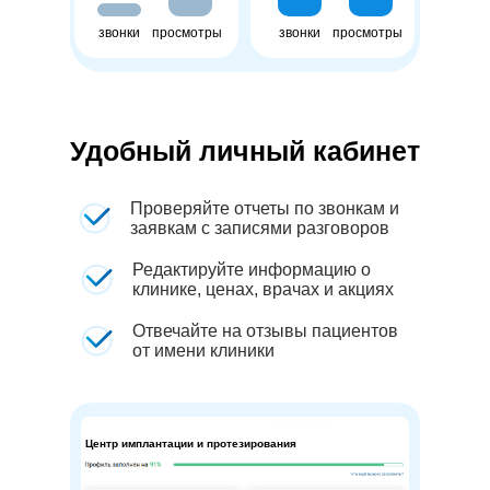
звонки
просмотры
звонки
просмотры
Удобный личный кабинет
г. Воронеж
г. Иркутск
Кейс 3
Кейс 5
После
После
До
До
Проверяйте отчеты по звонкам и
заявкам с записями разговоров
Редактируйте информацию о
131
клинике, ценах, врачах и акциях
46
1480
1340
12
8
Отвечайте на отзывы пациентов
225
255
от имени клиники
звонки
звонки
просмотры
просмотры
звонки
звонки
просмотры
просмотры
Центр имплантации и протезирования