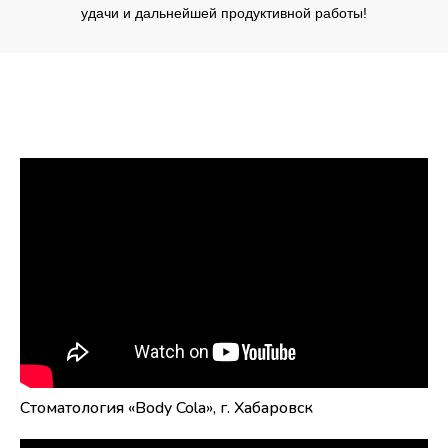
удачи и дальнейшей продуктивной работы!
Сеть стоматологических клиник
Сеть стоматологических клиник
Сеть стоматологических клиник
«Доктора Лютикова»
«Genyuk Dental Clinic»
«Абдент»
Стоматология «Body Cola», г. Хабаровск